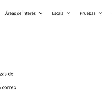
Áreas de interés
Escala
Pruebas
nzas de
o
n correo